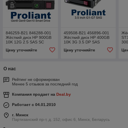
846259-B21 846288-001
459508-B21 456896-001
Жёс
Жёсткий диск HP 900GB
Жёсткий диск HP 400GB
ST
10K 12G 2.5 SAS SC
10K 3G 3.5 DP SAS
300
SA
Цену уточняйте
Цену уточняйте
Це
О нас
Рейтинг не сформирован
Менее 5 отзывов за последний год
Компания продает на
Deal.by
Работает с 04.01.2010
г. Минск
Партизанский пр-т, д. 152, офис 6, Минск, Беларусь