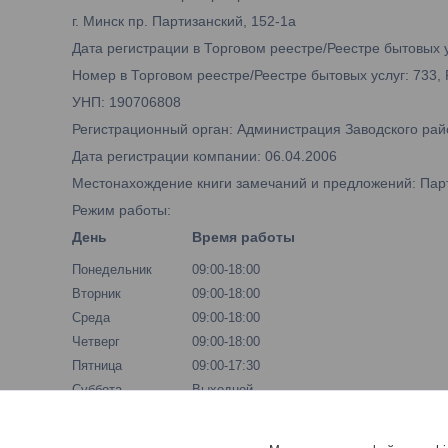
г. Минск пр. Партизанский, 152-1а
Дата регистрации в Торговом реестре/Реестре бытовых у
Номер в Торговом реестре/Реестре бытовых услуг: 733,
УНП: 190706808
Регистрационный орган: Администрация Заводского рай
Дата регистрации компании: 06.04.2006
Местонахождение книги замечаний и предложений: Парти
Режим работы:
День
Время работы
Понедельник
09:00-18:00
Вторник
09:00-18:00
Среда
09:00-18:00
Четверг
09:00-18:00
Пятница
09:00-17:30
Суббота
Выходной
Воскресенье
Выходной