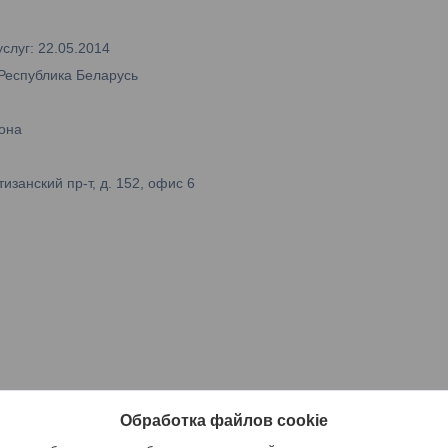
слуг: 22.05.2014
 Республика Беларусь
она
занский пр-т, д. 152, офис 6
Обработка файлов cookie