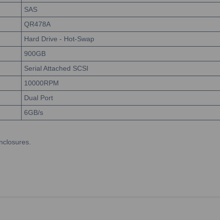
SAS
QR478A
Hard Drive - Hot-Swap
900GB
Serial Attached SCSI
10000RPM
Dual Port
6GB/s
nclosures.