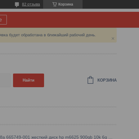
82 отзыва
Корзина
е
явка будет обработана в ближайший рабочий день.
КОРЗИНА
Найти
Qr478a 665749-001 жесткий диск hp m6625 900gb 10k 6g 2.5 sas