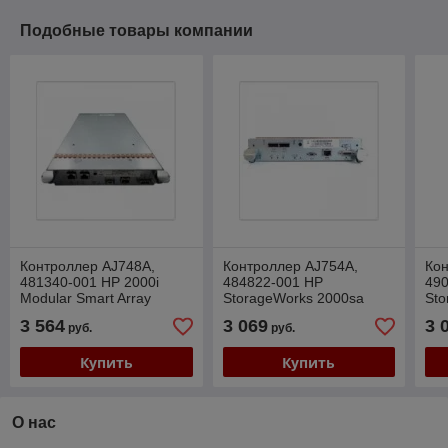
Подобные товары компании
Контроллер AJ748A,
Контроллер AJ754A,
Кон
481340-001 HP 2000i
484822-001 HP
49
Modular Smart Array
StorageWorks 2000sa
Sto
Modular Smart Array
Mod
3 564
3 069
3 
руб.
руб.
Купить
Купить
О нас