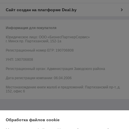
Сайт создан на платформе Deal.by
Информация для покупателя
Юридическое лицо:
ООО «БизнесПартнерСервис»
г. Минск пр. Партизанский, 152-1а
Регистрационный номер ЕГР: 190706808
УНП: 190706808
Регистрационный орган: Администрация Заводского района
Дата регистрации компании: 06.04.2006
Местонахождение книги жалоб и предложений: Партизанский пр-т, д.
152, офис 6
Обработка файлов cookie