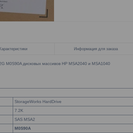
Характеристики
Информация для заказа
 12G M0S90A дисковых массивов HP MSA2040 и MSA1040
StorageWorks HardDrive
7.2K
SAS MSA2
M0S90A