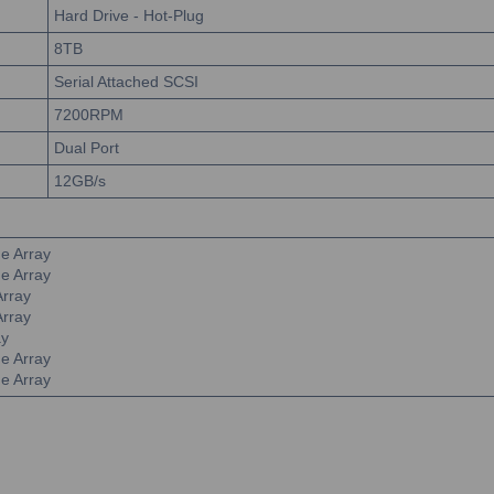
Hard Drive - Hot-Plug
8TB
Serial Attached SCSI
7200RPM
Dual Port
12GB/s
e Array
e Array
Array
Array
ay
e Array
e Array