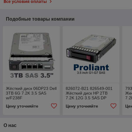
Все условия оплаты
Подобные товары компании
Жёсткий диск 06DP23 Dell
826072-B21 826549-001
793
3TB 6G 7.2K 3.5 SAS
Жёсткий диск HP 2TB
Жес
w/F238F
7.2K 12G 3.5 SAS DP
7.2
Hel
Цену уточняйте
Цену уточняйте
Це
О нас