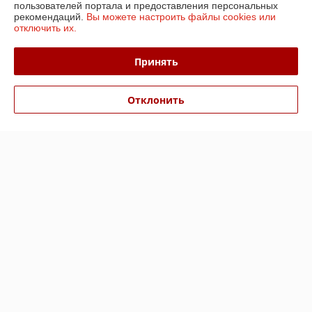
пользователей портала и предоставления персональных
Покупатель
14.06.2024
рекомендаций.
Вы можете настроить файлы cookies или
отключить их.
Отлично
отлично!!!
Принять
Показать все отзывы
Отклонить
О нас
Контакты
Доставка и оплата
График работы
Полная версия сайта
Политика обработки cookies