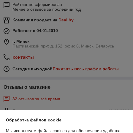
Рейтинг не сформирован
Менее 5 отзывов за последний год
Компания продает на
Deal.by
Работает с 04.01.2010
г. Минск
Партизанский пр-т, д. 152, офис 6, Минск, Беларусь
Контакты
Показать весь график работы
Сегодня выходной
Отзывы о магазине
82 отзывов за всё время
Покупатель
12.02.2026
Обработка файлов cookie
Отлично
Мы используем файлы cookies для обеспечения удобства