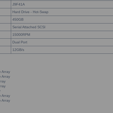
J9F41A
Hard Drive - Hot-Swap
450GB
Serial Attached SCSI
15000RPM
Dual Port
12GB/s
 Array
 Array
rray
rray
y
 Array
 Array