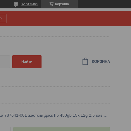
82 отзыва
Корзина
е
КОРЗИНА
Найти
J9f41a 787641-001 жесткий диск hp 450gb 15k 12g 2.5 sas dp