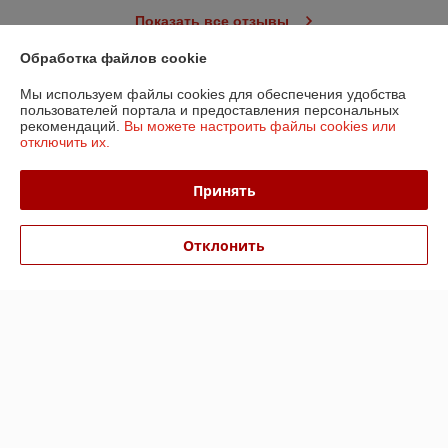
Показать все отзывы
Обработка файлов cookie
О нас
Мы используем файлы cookies для обеспечения удобства
пользователей портала и предоставления персональных
рекомендаций.
Вы можете настроить файлы cookies или
Контакты
отключить их.
Доставка и оплата
Принять
График работы
Отклонить
Полная версия сайта
Политика обработки cookies
Сайт создан на платформе Deal.by
Информация для покупателя