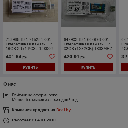
713985-B21 715284-001
647903-B21 664693-001
647
Оперативная память HP
Оперативная память HP
Оп
16GB 2Rx4 PC3L-12800R
32GB (1X32GB) 1333MHZ
4G
ECC REG
PC3-10600 CL9 ECC
12
401,64
420,91
32
руб.
руб.
BUFFERED 4Rx4 LV
Купить
Купить
О нас
Рейтинг не сформирован
Менее 5 отзывов за последний год
Компания продает на
Deal.by
Работает с 04.01.2010