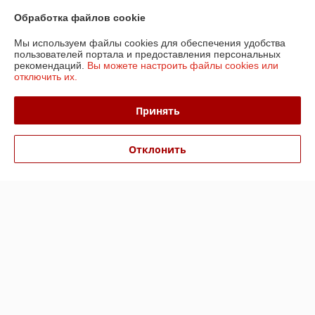
Обработка файлов cookie
О нас
Мы используем файлы cookies для обеспечения удобства
пользователей портала и предоставления персональных
рекомендаций.
Вы можете настроить файлы cookies или
Контакты
отключить их.
Доставка и оплата
Принять
График работы
Отклонить
Полная версия сайта
Политика обработки cookies
Сайт создан на платформе Deal.by
Информация для покупателя
Юридическое лицо:
ООО «БизнесПартнерСервис»
г. Минск пр. Партизанский, 152-1а