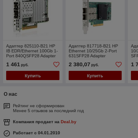
Адаптер 825110-B21 HP
Адаптер 817718-B21 HP
Ад
IB EDR/Ethernet 100Gb 1-
Ethernet 10/25Gb 2-Port
10/
Port 840QSFP28 Adapter
631SFP28 Adapter
SF
1 461
2 380,07
1 
руб.
руб.
Купить
Купить
О нас
Рейтинг не сформирован
Менее 5 отзывов за последний год
Компания продает на
Deal.by
Работает с 04.01.2010