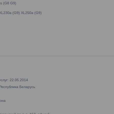
0s (G8 G9)
 XL230a (G9) XL250a (G9)
слуг: 22.05.2014
 Республика Беларусь
она