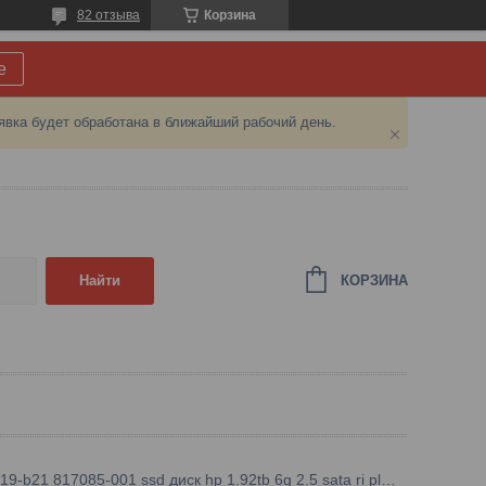
82 отзыва
Корзина
е
явка будет обработана в ближайший рабочий день.
КОРЗИНА
Найти
816919-b21 817085-001 ssd диск hp 1.92tb 6g 2.5 sata ri plp sc