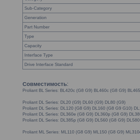
Sub-Category
Generation
Part Number
Type
Capacity
Interface Type
Drive Interface Standard
Совместимость
:
Proliant BL Series: BL420c (G8 G9) BL460c (G8 G9) BL46
Proliant DL Series: DL20 (G9) DL60 (G9) DL80 (G9)
Proliant DL Series: DL120 (G8 G9) DL160 (G8 G9 G10) D
Proliant DL Series: DL360e (G8 G9) DL360p (G8 G9) DL
Proliant DL Series: DL385p (G8 G9) DL560 (G8 G9) DL580
Proliant ML Series: ML110 (G8 G9) ML150 (G8 G9) ML31