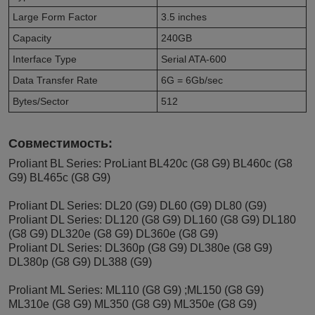
Large Form Factor
3.5 inches
Capacity
240GB
Interface Type
Serial ATA-600
Data Transfer Rate
6G = 6Gb/sec
Bytes/Sector
512
Совместимость:
Proliant BL Series: ProLiant BL420c (G8 G9) BL460c (G8
G9) BL465c (G8 G9)
Proliant DL Series: DL20 (G9) DL60 (G9) DL80 (G9)
Proliant DL Series: DL120 (G8 G9) DL160 (G8 G9) DL180
(G8 G9) DL320e (G8 G9) DL360e (G8 G9)
Proliant DL Series: DL360p (G8 G9) DL380e (G8 G9)
DL380p (G8 G9) DL388 (G9)
Proliant ML Series: ML110 (G8 G9) ;ML150 (G8 G9)
ML310e (G8 G9) ML350 (G8 G9) ML350e (G8 G9)