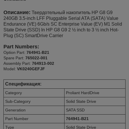
Описание:
Твердотельный накопитель HP G8 G9
240GB 3.5-inch LFF Pluggable Serial ATA (SATA) Value
Endurance (VE) 6Gb/s SC Enterprise Value (EV) M1 Solid
State Drive (SSD) In HP G8 G9 2 ½ inch to 3 ½ inch Hot-
Plug (SC) SmartDrive Carrier
Part Numbers:
Option Part:
764941-B21
Spare Part:
765022-001
Assembly Part:
764913-002
Model:
VK0240GEFJF
Спецификация:
Category
Proliant HardDrive
Sub-Category
Solid State Drive
Generation
SATA SSD
Part Number
764941-B21
Type
Solid State Drive