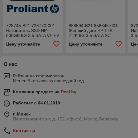
728745-B21 728770-001
858594-B21 858648-001
872
Накопитель SSD HP
Жесткий диск HP 1TB
На
800GB 6G 3.5 SATA VE EV
7.2K 6G 3.5 SATA SC
3.5
(только б.у.)
Цену уточняйте
Цену уточняйте
Це
О нас
Рейтинг не сформирован
Менее 5 отзывов за последний год
Компания продает на
Deal.by
Работает с 04.01.2010
г. Минск
Партизанский пр-т, д. 152, офис 6, Минск, Беларусь
Контакты