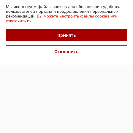
Мы используем файлы cookies для обеспечения удобства
Контакты
пользователей портала и предоставления персональных
рекомендаций.
Вы можете настроить файлы cookies или
отключить их.
Доставка и оплата
Принять
График работы
Отклонить
Полная версия сайта
Политика обработки cookies
Сайт создан на платформе Deal.by
Информация для покупателя
Юридическое лицо:
ООО «БизнесПартнерСервис»
г. Минск пр. Партизанский, 152-1а
Регистрационный номер ЕГР: 190706808
УНП: 190706808