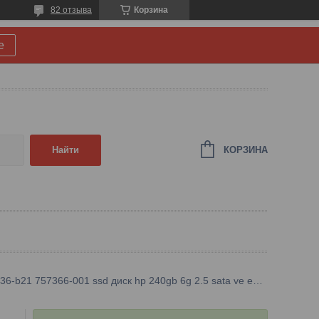
82 отзыва
Корзина
е
КОРЗИНА
Найти
756636-b21 757366-001 ssd диск hp 240gb 6g 2.5 sata ve ev plp sc