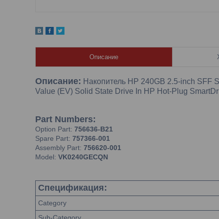
Описание
Описание:
Накопитель HP 240GB 2.5-inch SFF SA
Value (EV) Solid State Drive In HP Hot-Plug SmartDr
Part Numbers:
Option Part:
756636-B21
Spare Part:
757366-001
Assembly Part:
756620-001
Model:
VK0240GECQN
Спецификация:
Category
Sub-Category