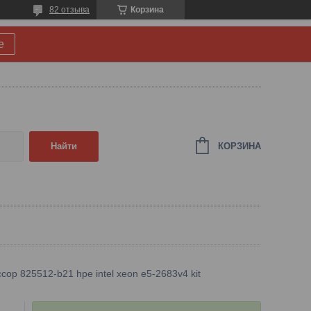
82 отзыва
Корзина
е
КОРЗИНА
Найти
сор 825512-b21 hpe intel xeon e5-2683v4 kit