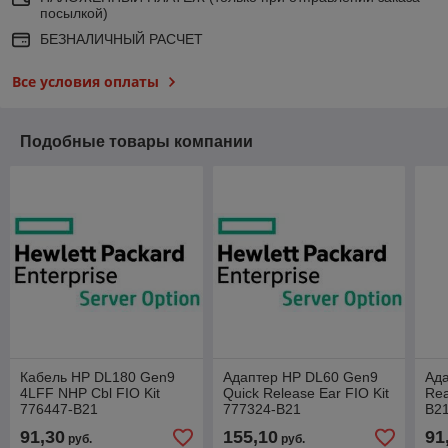
посылкой)
БЕЗНАЛИЧНЫЙ РАСЧЕТ
Все условия оплаты
Подобные товары компании
Кабель HP DL180 Gen9
Адаптер HP DL60 Gen9
Ад
4LFF NHP Cbl FIO Kit
Quick Release Ear FIO Kit
Rea
776447-B21
777324-B21
B2
91,30
155,10
91
руб.
руб.