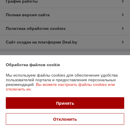
График работы
Полная версия сайта
Политика обработки cookies
Сайт создан на платформе Deal.by
Информация для покупателя
Обработка файлов cookie
Юридическое лицо:
ООО «БизнесПартнерСервис»
г. Минск пр. Партизанский, 152-1а
Мы используем файлы cookies для обеспечения удобства
пользователей портала и предоставления персональных
Регистрационный номер ЕГР: 190706808
рекомендаций.
Вы можете настроить файлы cookies или
отключить их.
УНП: 190706808
Регистрационный орган: Администрация Заводского района
Принять
Дата регистрации компании: 06.04.2006
Отклонить
Местонахождение книги жалоб и предложений: Партизанский пр-т, д.
152, офис 6