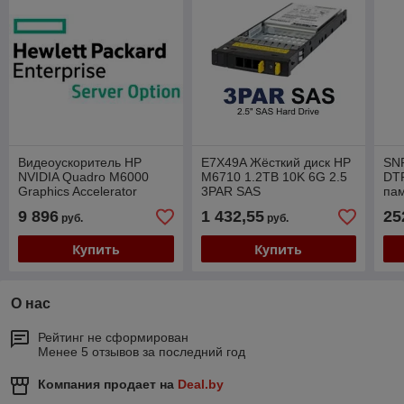
Видеоускоритель HP
E7X49A Жёсткий диск HP
SN
NVIDIA Quadro M6000
M6710 1.2TB 10K 6G 2.5
DT
Graphics Accelerator
3PAR SAS
пам
J0G92A
DD
9 896
1 432,55
25
руб.
руб.
RD
Купить
Купить
О нас
Рейтинг не сформирован
Менее 5 отзывов за последний год
Компания продает на
Deal.by