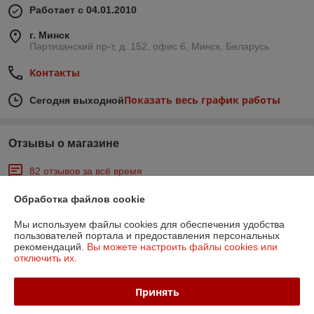
Работает с 04.01.2010
г. Минск
Партизанский пр-т, д. 152, офис 6, Минск, Беларусь
Контакты
Показать весь график работы
Сегодня выходной
Отзывы о магазине
82 отзывов за всё время
Обработка файлов cookie
Покупатель
12.02.2026
Отлично
Мы используем файлы cookies для обеспечения удобства
пользователей портала и предоставления персональных
рекомендаций.
Вы можете настроить файлы cookies или
отключить их.
Покупатель
14.06.2024
Отлично
Принять
отлично!!!