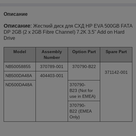
Описание
Описание
:
Жесткий диск для СХД HP EVA 500GB FATA
DP 2GB (2 x 2GB Fibre Channel) 7.2K 3.5" Add on Hard
Drive
Model
Assembly
Option Part
Spare Part
Number
NB50058855
370789-001
370790-B22
371142-001
NB500DA48A
404403-001
ND500DA48A
370790-
B23 (Not for
use in EMEA)
370790-
B22 (EMEA
Only)