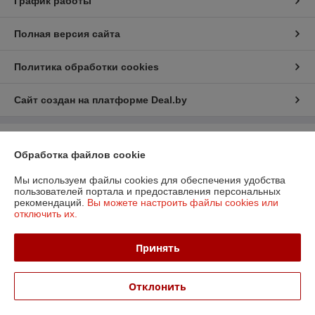
График работы
Полная версия сайта
Политика обработки cookies
Сайт создан на платформе Deal.by
Информация для покупателя
Обработка файлов cookie
Юридическое лицо:
ООО «БизнесПартнерСервис»
г. Минск пр. Партизанский, 152-1а
Мы используем файлы cookies для обеспечения удобства
пользователей портала и предоставления персональных
Регистрационный номер ЕГР: 190706808
рекомендаций.
Вы можете настроить файлы cookies или
отключить их.
УНП: 190706808
Регистрационный орган: Администрация Заводского района
Принять
Дата регистрации компании: 06.04.2006
Отклонить
Местонахождение книги жалоб и предложений: Партизанский пр-т, д.
152, офис 6