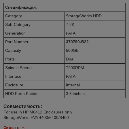
Спецификация
:
Category
StorageWorks HDD
Sub-Category
7.2K
Generation
FATA
Part Number
370790-B22
Capacity
500GB
Ports
Dual
Spindle Speed
7200RPM
Interface
FATA
Enclosure
Internal
HDD Form Factor
3.5 inches
Совместимость:
For use in HP M6412 Enclosures only
StorageWorks EVA 4400/6400/8400
Скрыть