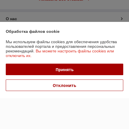
О нас
Обработка файлов cookie
Контакты
Мы используем файлы cookies для обеспечения удобства
Доставка и оплата
пользователей портала и предоставления персональных
рекомендаций.
Вы можете настроить файлы cookies или
отключить их.
График работы
Принять
Полная версия сайта
Отклонить
Политика обработки cookies
Сайт создан на платформе Deal.by
Информация для покупателя
Юридическое лицо:
ООО «БизнесПартнерСервис»