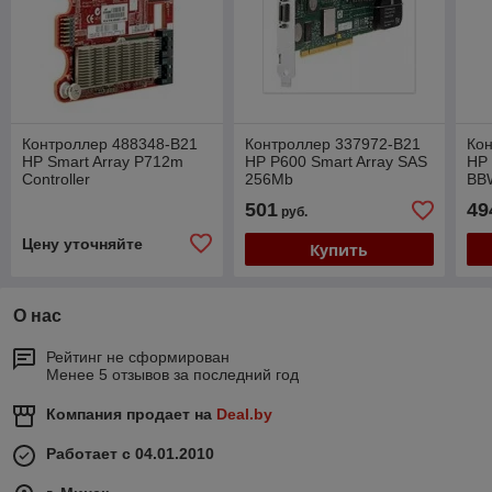
Контроллер 488348-B21
Контроллер 337972-B21
Ко
HP Smart Array P712m
HP P600 Smart Array SAS
HP 
Controller
256Mb
BB
501
49
руб.
Цену уточняйте
Купить
О нас
Рейтинг не сформирован
Менее 5 отзывов за последний год
Компания продает на
Deal.by
Работает с 04.01.2010