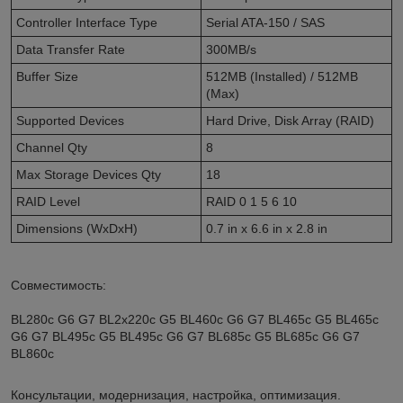
Controller Interface Type
Serial ATA-150 / SAS
Data Transfer Rate
300MB/s
Buffer Size
512MB (Installed) / 512MB
(Max)
Supported Devices
Hard Drive, Disk Array (RAID)
Channel Qty
8
Max Storage Devices Qty
18
RAID Level
RAID 0 1 5 6 10
Dimensions (WxDxH)
0.7 in x 6.6 in x 2.8 in
Совместимость:
BL280c G6 G7 BL2x220c G5 BL460c G6 G7 BL465c G5 BL465c
G6 G7 BL495c G5 BL495c G6 G7 BL685c G5 BL685c G6 G7
BL860c
Консультации, модернизация, настройка, оптимизация.