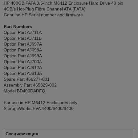
HP 400GB FATA 3.5-inch M6412 Enclosure Hard Drive 40 pin
4GB/s Hot-Plug Fibre Channel ATA (FATA)
Genuine HP Serial number and firmware
Part Numbers
Option Part AJ711A
Option Part AJ711B
Option Part AJ697A
Option Part AJ698A
Option Part AJ699A
Option Part AJ700A
Option Part AJ812A
Option Part AJ813A
Spare Part 466277-001
Assembly Part 465329-002
Model BD400DADFQ
For use in HP M6412 Enclosures only
StorageWorks EVA 4400/6400/8400
Спецификация
: