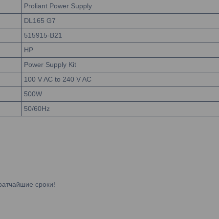
Proliant Power Supply
DL165 G7
515915-B21
HP
Power Supply Kit
100 V AC to 240 V AC
500W
50/60Hz
ратчайшие сроки!