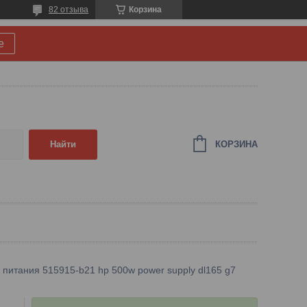
82 отзыва
Корзина
е
КОРЗИНА
Найти
 питания 515915-b21 hp 500w power supply dl165 g7