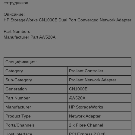
сотрудников.
Описание:
HP StorageWorks CN1000E Dual Port Converged Network Adapter
Part Numbers
Manufacturer Part AW520A
Спецификация:
Category
Proliant Controller
Sub-Category
Proliant Network Adapter
Generation
CN1000E
Part Number
AW520A
Manufacturer
HP StorageWorks
Product Type
Network Adapter
Ports/Channels
2 x Fibre Channel
Host Interface
PCI Express 2.0 x8