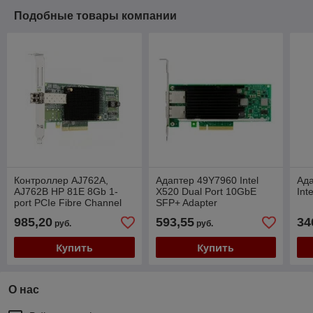
Подобные товары компании
Контроллер AJ762A,
Адаптер 49Y7960 Intel
Ад
AJ762B HP 81E 8Gb 1-
X520 Dual Port 10GbE
Int
port PCIe Fibre Channel
SFP+ Adapter
Host Bus Adapter
985,20
593,55
34
руб.
руб.
Купить
Купить
О нас