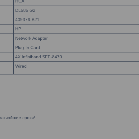
HCA
DL585 G2
409376-B21
HP
Network Adapter
Plug-In Card
4X Infiniband SFF-8470
Wired
ратчайшие сроки!