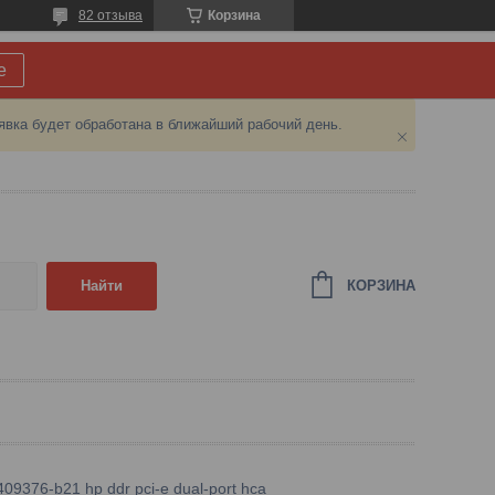
82 отзыва
Корзина
е
явка будет обработана в ближайший рабочий день.
КОРЗИНА
Найти
09376-b21 hp ddr pci-e dual-port hca