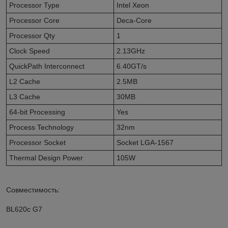
Processor Type
Intel Xeon
Processor Core
Deca-Core
Processor Qty
1
Clock Speed
2.13GHz
QuickPath Interconnect
6.40GT/s
L2 Cache
2.5MB
L3 Cache
30MB
64-bit Processing
Yes
Process Technology
32nm
Processor Socket
Socket LGA-1567
Thermal Design Power
105W
Совместимость:
BL620c G7