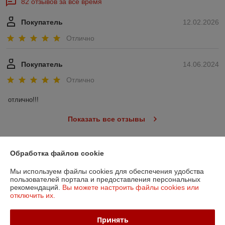
82 отзывов за всё время
Покупатель
12.02.2026
Отлично
Покупатель
14.06.2024
Отлично
отлично!!!
Показать все отзывы
Обработка файлов cookie
О нас
Мы используем файлы cookies для обеспечения удобства
Контакты
пользователей портала и предоставления персональных
рекомендаций.
Вы можете настроить файлы cookies или
отключить их.
Доставка и оплата
Принять
График работы