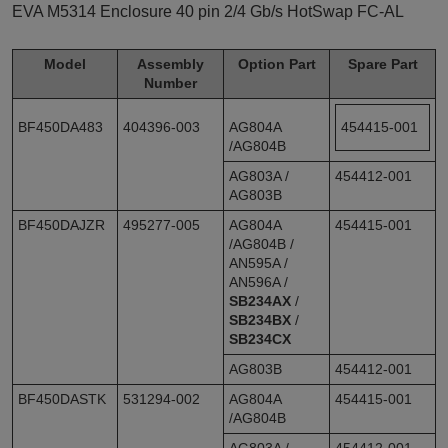
EVA M5314 Enclosure 40 pin 2/4 Gb/s HotSwap FC-AL
Model
Assembly
Option Part
Spare Part
Number
BF450DA483
404396-003
AG804A
454415-001
/AG804B
AG803A /
454412-001
AG803B
BF450DAJZR
495277-005
AG804A
454415-001
/AG804B /
AN595A /
AN596A /
SB234AX
/
SB234BX
/
SB234CX
AG803B
454412-001
BF450DASTK
531294-002
AG804A
454415-001
/AG804B
AG803A /
454412-001