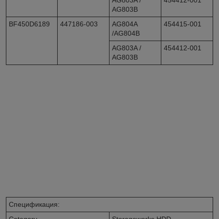
AG803B
BF450D6189
447186-003
AG804A
454415-001
/AG804B
AG803A /
454412-001
AG803B
Спецификация:
Category
Storageworks HDD