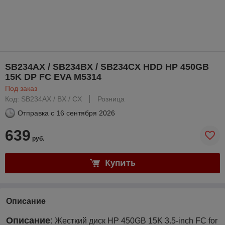
SB234AX / SB234BX / SB234CX HDD HP 450GB
15K DP FC EVA M5314
Под заказ
Код: SB234AX / BX / CX
Розница
Отправка с
16 сентября 2026
639
руб.
Купить
Описание
Описание
:
Жесткий диск HP 450GB 15K 3.5-inch FC for