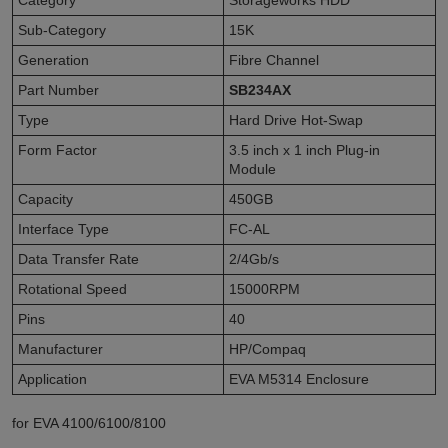
Sub-Category
15K
Generation
Fibre Channel
Part Number
SB234AX
Type
Hard Drive Hot-Swap
Form Factor
3.5 inch x 1 inch Plug-in
Module
Capacity
450GB
Interface Type
FC-AL
Data Transfer Rate
2/4Gb/s
Rotational Speed
15000RPM
Pins
40
Manufacturer
HP/Compaq
Application
EVA M5314 Enclosure
for EVA 4100/6100/8100