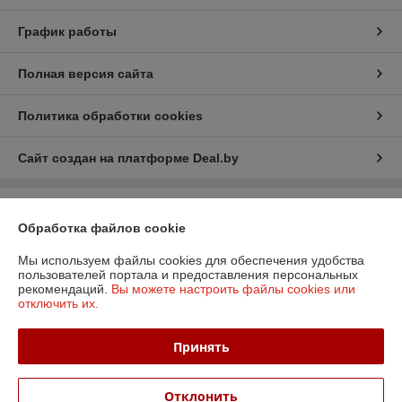
График работы
Полная версия сайта
Политика обработки cookies
Сайт создан на платформе Deal.by
Информация для покупателя
Обработка файлов cookie
Юридическое лицо:
ООО «БизнесПартнерСервис»
г. Минск пр. Партизанский, 152-1а
Мы используем файлы cookies для обеспечения удобства
пользователей портала и предоставления персональных
Регистрационный номер ЕГР: 190706808
рекомендаций.
Вы можете настроить файлы cookies или
отключить их.
УНП: 190706808
Регистрационный орган: Администрация Заводского района
Принять
Дата регистрации компании: 06.04.2006
Отклонить
Местонахождение книги жалоб и предложений: Партизанский пр-т, д.