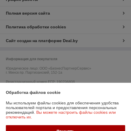
Полная версия сайта
Политика обработки cookies
Сайт создан на платформе Deal.by
Информация для покупателя
Юридическое лицо:
ООО «БизнесПартнерСервис»
г. Минск пр. Партизанский, 152-1а
Регистрационный номер ЕГР: 190706808
УНП: 190706808
Обработка файлов cookie
Регистрационный орган: Администрация Заводского района
Мы используем файлы cookies для обеспечения удобства
пользователей портала и предоставления персональных
Дата регистрации компании: 06.04.2006
рекомендаций.
Вы можете настроить файлы cookies или
отключить их.
Местонахождение книги жалоб и предложений: Партизанский пр-т, д.
152, офис 6