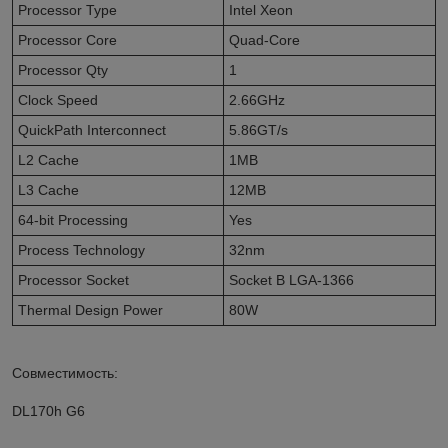
Processor Type
Intel Xeon
Processor Core
Quad-Core
Processor Qty
1
Clock Speed
2.66GHz
QuickPath Interconnect
5.86GT/s
L2 Cache
1MB
L3 Cache
12MB
64-bit Processing
Yes
Process Technology
32nm
Processor Socket
Socket B LGA-1366
Thermal Design Power
80W
Совместимость:
DL170h G6