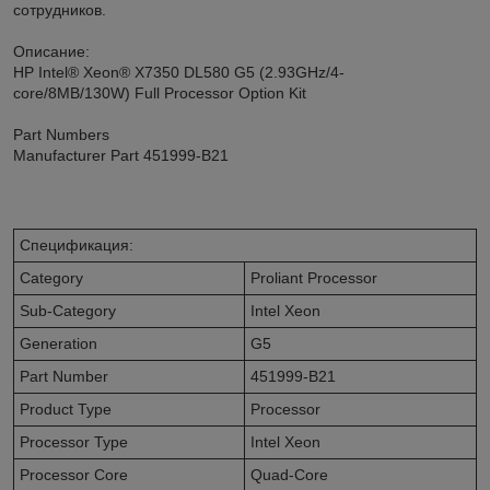
сотрудников.
Описание:
HP Intel® Xeon® X7350 DL580 G5 (2.93GHz/4-
core/8MB/130W) Full Processor Option Kit
Part Numbers
Manufacturer Part 451999-B21
Спецификация:
Category
Proliant Processor
Sub-Category
Intel Xeon
Generation
G5
Part Number
451999-B21
Product Type
Processor
Processor Type
Intel Xeon
Processor Core
Quad-Core