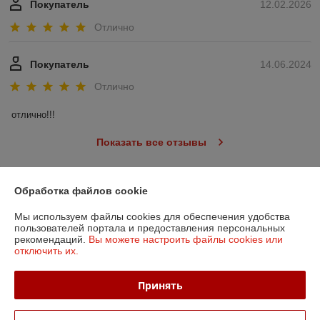
Покупатель
12.02.2026
Отлично
Покупатель
14.06.2024
Отлично
отлично!!!
Показать все отзывы
Обработка файлов cookie
О нас
Мы используем файлы cookies для обеспечения удобства
Контакты
пользователей портала и предоставления персональных
рекомендаций.
Вы можете настроить файлы cookies или
отключить их.
Доставка и оплата
Принять
График работы