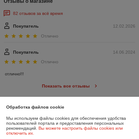
Отзывы о магазине
82 отзывов за всё время
Покупатель
12.02.2026
Отлично
Покупатель
14.06.2024
Отлично
отлично!!!
Показать все отзывы
Обработка файлов cookie
О нас
Мы используем файлы cookies для обеспечения удобства
Контакты
пользователей портала и предоставления персональных
рекомендаций.
Вы можете настроить файлы cookies или
отключить их.
Доставка и оплата