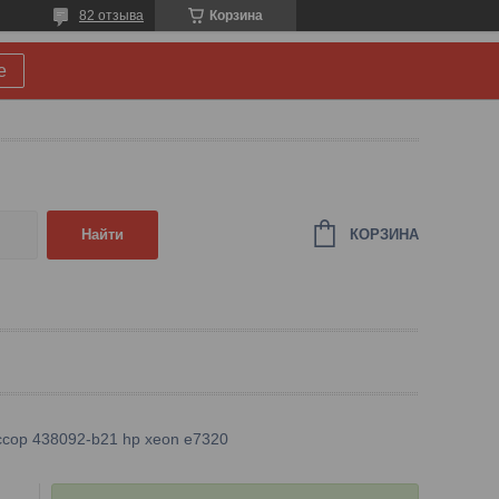
82 отзыва
Корзина
е
КОРЗИНА
Найти
сор 438092-b21 hp xeon e7320