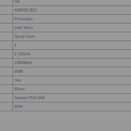
G5
438092-B21
Processor
Intel Xeon
Quad-Core
1
2.13GHz
1066MHz
4MB
Yes
65nm
Socket PGA-604
80W