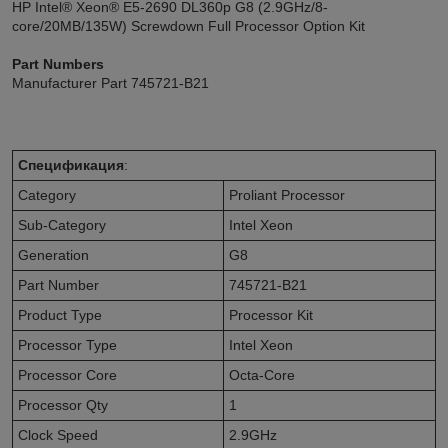
HP Intel® Xeon® E5-2690 DL360p G8 (2.9GHz/8-
core/20MB/135W) Screwdown Full Processor Option Kit
Part Numbers
Manufacturer Part 745721-B21
Спецификация
:
Category
Proliant Processor
Sub-Category
Intel Xeon
Generation
G8
Part Number
745721-B21
Product Type
Processor Kit
Processor Type
Intel Xeon
Processor Core
Octa-Core
Processor Qty
1
Clock Speed
2.9GHz