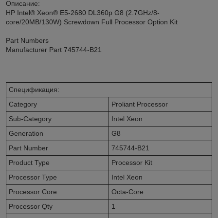
Описание:
HP Intel® Xeon® E5-2680 DL360p G8 (2.7GHz/8-
core/20MB/130W) Screwdown Full Processor Option Kit
Part Numbers
Manufacturer Part 745744-B21
Спецификация:
Category
Proliant Processor
Sub-Category
Intel Xeon
Generation
G8
Part Number
745744-B21
Product Type
Processor Kit
Processor Type
Intel Xeon
Processor Core
Octa-Core
Processor Qty
1