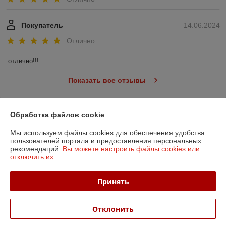
Покупатель
14.06.2024
Отлично
отлично!!!
Показать все отзывы
Обработка файлов cookie
О нас
Мы используем файлы cookies для обеспечения удобства
Контакты
пользователей портала и предоставления персональных
рекомендаций.
Вы можете настроить файлы cookies или
отключить их.
Доставка и оплата
Принять
График работы
Отклонить
Полная версия сайта