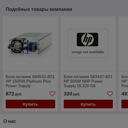
Подобные товары компании
Блок питания 684532-B21
Блок питания 583437-B21
Бло
HP 1500W Platinum Plus
HP 500W NHP Power
HP
Power Supply
Supply DL320 G6
Pow
872
320
49
руб.
руб.
Купить
Купить
О нас