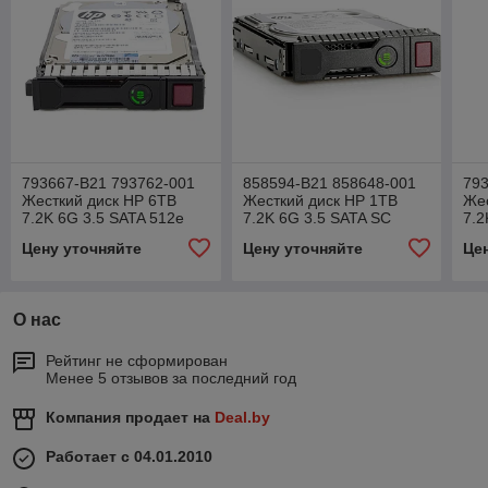
793667-B21 793762-001
858594-B21 858648-001
793
Жесткий диск HP 6TB
Жесткий диск HP 1TB
Жес
7.2K 6G 3.5 SATA 512e
7.2K 6G 3.5 SATA SC
7.2
Perfomance MDL
(только б.у.)
Hel
Цену уточняйте
Цену уточняйте
Це
О нас
Рейтинг не сформирован
Менее 5 отзывов за последний год
Компания продает на
Deal.by
Работает с 04.01.2010