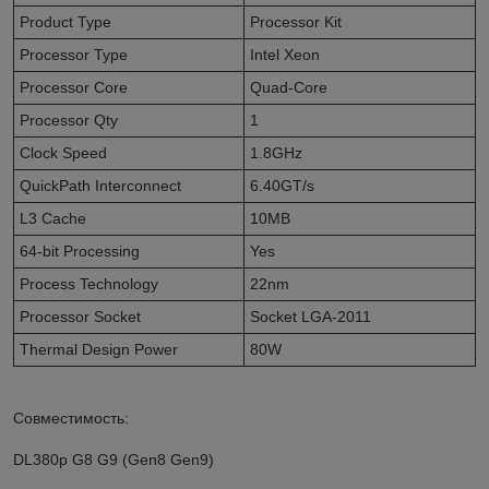
Product Type
Processor Kit
Processor Type
Intel Xeon
Processor Core
Quad-Core
Processor Qty
1
Clock Speed
1.8GHz
QuickPath Interconnect
6.40GT/s
L3 Cache
10MB
64-bit Processing
Yes
Process Technology
22nm
Processor Socket
Socket LGA-2011
Thermal Design Power
80W
Совместимость:
DL380p G8 G9 (Gen8 Gen9)