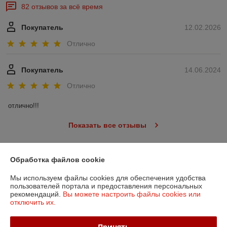
82 отзывов за всё время
Покупатель
12.02.2026
Отлично
Покупатель
14.06.2024
Отлично
отлично!!!
Показать все отзывы
Обработка файлов cookie
О нас
Мы используем файлы cookies для обеспечения удобства
Контакты
пользователей портала и предоставления персональных
рекомендаций.
Вы можете настроить файлы cookies или
отключить их.
Доставка и оплата
Принять