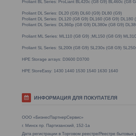
Proliant BL Series: ProLiant BL420c (G8 G9) BL460c (G8 
Proliant DL Series: DL20 (G9) DL60 (G9) DL80 (G9)
Proliant DL Series: DL120 (G8 G9) DL160 (G8 G9) DL180
Proliant DL Series: DL360p (G8 G9) DL380e (G8 G9) DL3
Proliant ML Series: ML110 (G8 G9) ;ML150 (G8 G9) ML3
Proliant SL Series: SL200t (G8 G9) SL230s (G8 G9) SL2
HPE Storage arrays: D3600 D3700
HPE StoreEasy: 1430 1440 1530 1540 1630 1640
ИНФОРМАЦИЯ ДЛЯ ПОКУПАТЕЛЯ
ООО «БизнесПартнерСервис»
г. Минск пр. Партизанский, 152-1а
Дата регистрации в Торговом реестре/Реестре бытовых у