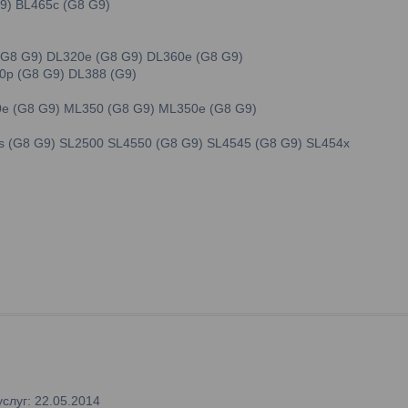
G9) BL465c (G8 G9)
 (G8 G9) DL320e (G8 G9) DL360e (G8 G9)
80p (G8 G9) DL388 (G9)
10e (G8 G9) ML350 (G8 G9) ML350e (G8 G9)
50s (G8 G9) SL2500 SL4550 (G8 G9) SL4545 (G8 G9) SL454x
слуг: 22.05.2014