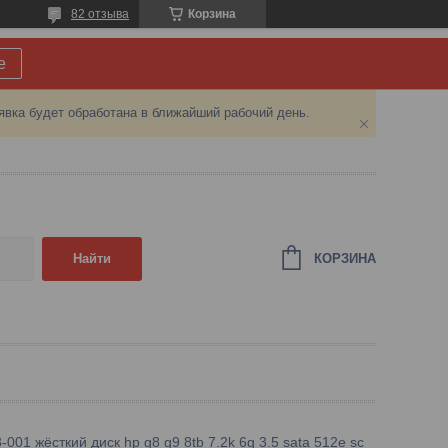
82 отзыва
Корзина
е
явка будет обработана в ближайший рабочий день.
КОРЗИНА
Найти
001 жёсткий диск hp g8 g9 8tb 7.2k 6g 3.5 sata 512e sc