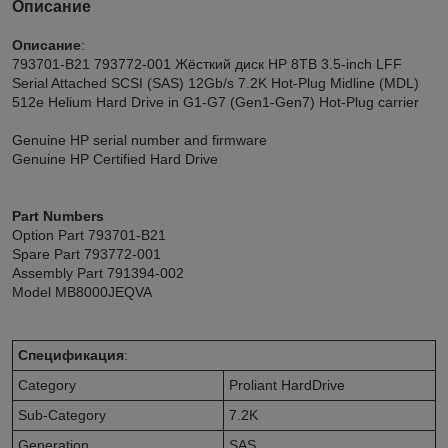
Описание
Описание
:
793701-B21 793772-001 Жёсткий диск HP 8TB 3.5-inch LFF
Serial Attached SCSI (SAS) 12Gb/s 7.2K Hot-Plug Midline (MDL)
512e Helium Hard Drive in G1-G7 (Gen1-Gen7) Hot-Plug carrier
Genuine HP serial number and firmware
Genuine HP Certified Hard Drive
Part Numbers
Option Part 793701-B21
Spare Part 793772-001
Assembly Part 791394-002
Model MB8000JEQVA
Спецификация
:
Category
Proliant HardDrive
Sub-Category
7.2K
Generation
SAS