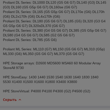
Proliant DL Series: DL1000 DL120 (G5 G6 G7) DL140 (G3) DL145
(G3) DL160 (G5 G5p G6 G7) DL160se (G6 G7)
Proliant DL Series: DL165 (G5 G5p G6 G7) DL170e (G6) DL170h
(G6) DL2x170h (G6) DL4x170h (G6)
Proliant DL Series: DL180 (G5 G6 G7) DL185 (G5) DL320 (G3 G4
G5 G5p G6 G7) DL320sDL370 (G6 G7)
Proliant DL Series: DL380 (G4 G5 G6 G7) DL385 (G5 G5p G6 G7)
DL580 (G4 G5 G6 G7) DL585 (G2 G5 G6 G7)
Proliant DL Series: DL785 (G5 G6)
Proliant ML Series: ML110 (G7) ML150 (G5 G6 G7) ML310 (G5p)
ML330 (G6) ML350 (G5 G6 G7) ML370 (G5 G6 G7)
HPE Storage arrays: D2600 MDS600 MSA60 60 Modular Array
StoreAll 9730
HPE StoreEasy: 1430 1440 1530 1540 1630 1640 1830 1840
5530 X1400 X1500 X1600 X1800 X3400 X3800
HPE StoreVirtual: P4000 P4100 P4300 (G2) P4500 (G2)
Скрыть