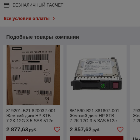
БЕЗНАЛИЧНЫЙ РАСЧЕТ
Все условия оплаты
Подобные товары компании
819201-B21 820032-001
861590-B21 861607-001
793
Жесткий диск HP 8TB
Жесткий диск HP 8TB
Жес
7.2K 12G 3.5 SAS 512e
7.2K 12G 3.5 SAS 512e
7.2
MDL DS SC
Helium (He) MDL DS
Hel
2 877,63
2 857,62
руб.
руб.
Це