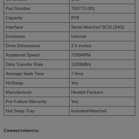
Part Number
793772-001
Capacity
8TB
Interface
Serial Attached SCSI (SAS)
Enclosure
Internal
Drive Dimensions
3.5 inches
Rotational Speed
7200RPM
Data Transfer Rate
1200MB/s
Average Seek Time
7.6ms
HotSwap
Yes
Manufacturer
Hewlett Packard
Pre-Failure Warranty
Yes
Hot Swap Tray
Included/Attached
Совместимость
: