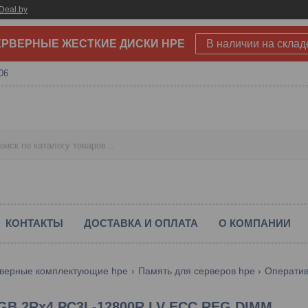
Deal.by
РВЕРНЫЕ ЖЕСТКИЕ ДИСКИ HPE
В наличии на склад
06
КОНТАКТЫ
ДОСТАВКА И ОПЛАТА
О КОМПАНИИ
верные комплектующие hpe
Память для серверов hpe
8GB 2Rx4 PC3L-12800R LV ECC REG DIMM