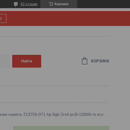
82 отзыва
Корзина
е
КОРЗИНА
Найти
Оперативная память 713755-071 hp 8gb 2rx4 pc3l-12800r lv ecc reg dimm