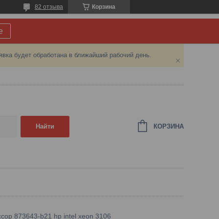
82 отзыва
Корзина
е
явка будет обработана в ближайший рабочий день.
КОРЗИНА
Найти
сор 873643-b21 hp intel xeon 3106