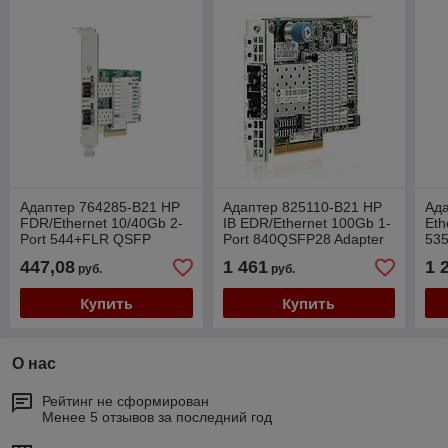
Адаптер 764285-B21 HP
Адаптер 825110-B21 HP
Ад
FDR/Ethernet 10/40Gb 2-
IB EDR/Ethernet 100Gb 1-
Eth
Port 544+FLR QSFP
Port 840QSFP28 Adapter
535
Adapter
447,08
1 461
1 
руб.
руб.
Купить
Купить
О нас
Рейтинг не сформирован
Менее 5 отзывов за последний год