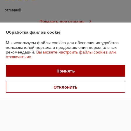
отлично!!!
Показать все отзывы
Обработка файлов cookie
О нас
Мы используем файлы cookies для обеспечения удобства
пользователей портала и предоставления персональных
рекомендаций.
Вы можете настроить файлы cookies или
Контакты
отключить их.
Доставка и оплата
Принять
График работы
Отклонить
Полная версия сайта
Политика обработки cookies
Сайт создан на платформе Deal.by