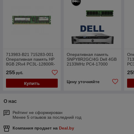
713983-B21 715283-001
Оперативная память
Оп
Оперативная память HP
SNPY8R2GC/4G Dell 4GB
71
8GB 2Rx4 PC3L-12800R-
2133MHz PC4-17000
PC
11
RE
255
25
руб.
Цену уточняйте
Купить
О нас
Рейтинг не сформирован
Менее 5 отзывов за последний год
Компания продает на
Deal.by