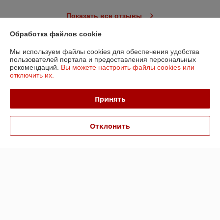
Показать все отзывы
Обработка файлов cookie
О нас
Мы используем файлы cookies для обеспечения удобства
пользователей портала и предоставления персональных
рекомендаций.
Вы можете настроить файлы cookies или
Контакты
отключить их.
Доставка и оплата
Принять
График работы
Отклонить
Полная версия сайта
Политика обработки cookies
Сайт создан на платформе Deal.by
Информация для покупателя