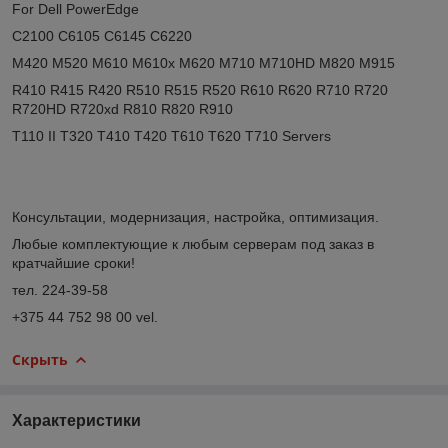
For Dell PowerEdge
C2100 C6105 C6145 C6220
M420 M520 M610 M610x M620 M710 M710HD M820 M915
R410 R415 R420 R510 R515 R520 R610 R620 R710 R720
R720HD R720xd R810 R820 R910
T110 II T320 T410 T420 T610 T620 T710 Servers
Консультации, модернизация, настройка, оптимизация.
Любые комплектующие к любым серверам под заказ в
кратчайшие сроки!
тел. 224-39-58
+375 44 752 98 00 vel.
Скрыть
Характеристики