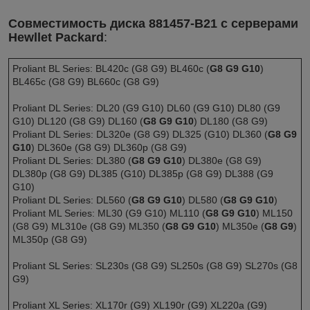
Совместимость диска 881457-B21 с серверами
Hewllet Packard
:
Proliant BL Series: BL420c (G8 G9) BL460c (
G8 G9 G10
)
BL465c (G8 G9) BL660c (G8 G9)
Proliant DL Series: DL20 (G9 G10) DL60 (G9 G10) DL80 (G9
G10) DL120 (G8 G9) DL160 (
G8 G9 G10
) DL180 (G8 G9)
Proliant DL Series: DL320e (G8 G9) DL325 (G10) DL360 (
G8 G9
G10
) DL360e (G8 G9) DL360p (G8 G9)
Proliant DL Series: DL380 (
G8 G9 G10
) DL380e (G8 G9)
DL380p (G8 G9) DL385 (G10) DL385p (G8 G9) DL388 (G9
G10)
Proliant DL Series: DL560 (
G8 G9 G10
) DL580 (
G8 G9 G10
)
Proliant ML Series: ML30 (G9 G10) ML110 (
G8 G9 G10
) ML150
(G8 G9) ML310e (G8 G9) ML350 (
G8 G9 G10
) ML350e (
G8 G9
)
ML350p (G8 G9)
Proliant SL Series: SL230s (G8 G9) SL250s (G8 G9) SL270s (G8
G9)
Proliant XL Series: XL170r (G9) XL190r (G9) XL220a (G9)