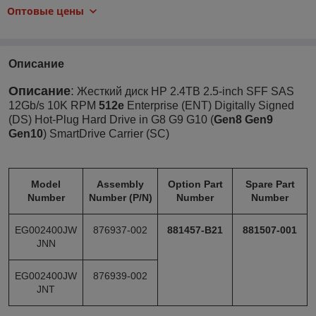
Оптовые цены
Описание
Описание
:
Жесткий диск HP 2.4TB 2.5-inch SFF SAS
12Gb/s 10K RPM
512e
Enterprise (ENT) Digitally Signed
(DS) Hot-Plug Hard Drive in G8 G9 G10 (
Gen8 Gen9
Gen10
) SmartDrive Carrier (SC)
Model
Assembly
Option Part
Spare Part
Number
Number (P/N)
Number
Number
EG002400JW
876937-002
881457-B21
881507-001
JNN
EG002400JW
876939-002
JNT