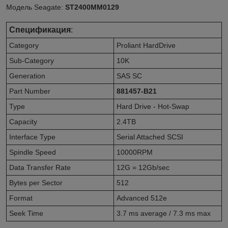
Модель Seagate:
ST2400MM0129
Спецификация
:
Category
Proliant HardDrive
Sub-Category
10K
Generation
SAS SC
Part Number
881457-B21
Type
Hard Drive - Hot-Swap
Capacity
2.4TB
Interface Type
Serial Attached SCSI
Spindle Speed
10000RPM
Data Transfer Rate
12G = 12Gb/sec
Bytes per Sector
512
Format
Advanced 512e
Seek Time
3.7 ms average / 7.3 ms max