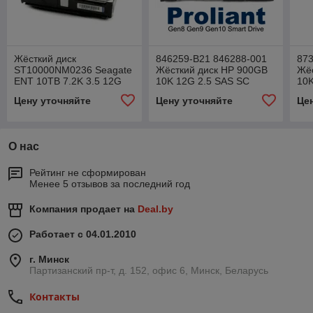
Жёсткий диск
846259-B21 846288-001
873
ST10000NM0236 Seagate
Жёсткий диск HP 900GB
Жё
ENT 10TB 7.2K 3.5 12G
10K 12G 2.5 SAS SC
10K
512e SAS
DS
Цену уточняйте
Цену уточняйте
Це
О нас
Рейтинг не сформирован
Менее 5 отзывов за последний год
Компания продает на
Deal.by
Работает с 04.01.2010
г. Минск
Партизанский пр-т, д. 152, офис 6, Минск, Беларусь
Контакты