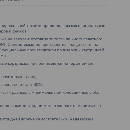
пировальной техники представлены как оригинальные,
еров и факсов.
ко на заводе-изготовителе того или иного печатного
HP). Совместимые же производятся, чаще всего, на
 Официальные производители принтеров и картриджей
ями:
имые картриджи, не принимаются на гарантийное
 значительно выше;
азница достигает 80%;
тически равный, с минимальными колебаниями в обе
ригинальные картриджи можно заправить минимум на
картриджей вполне самостоятельно. А мы можем