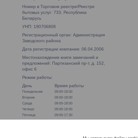
Номер в Торговом реестре/Реестре
бытовых услуг: 733, Республика
Беларусь
УНП: 190706808
Регистрационный орган: Администрация
Заводского района
Дата регистрации компании: 06.04.2006
Местонахождение книги замечаний и
предложений: Партизанский пр-т, д. 152,
офис 6
Режим работы:
День
Время работы
Понедельник
09:00-18:00
Вторник
09:00-18:00
Среда
09:00-18:00
Четверг
09:00-18:00
Пятница
09:00-17:30
Суббота
Выходной
Воскресенье
Выходной