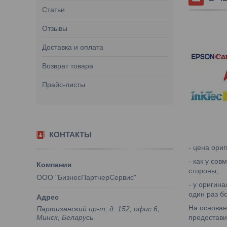
Статьи
Отзывы
Доставка и оплата
Возврат товара
Прайс-листы
КОНТАКТЫ
- цена ори
- как у со
стороны;
ООО "БизнесПартнерСервис"
- у оригин
один раз б
На основан
Партизанский пр-т, д. 152, офис 6,
предостави
Минск, Беларусь